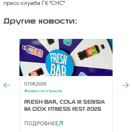
пресс-служба ГК "СНС"
Другие новости:
07.08.2026
27.07.
#новости отрасли
#новос
DO
FRESH BAR, COLA И SENSIA
TOR
О В
НА DDX FITNESS FEST 2026
ДОРА
ЭНЕР
ПОДРОБНЕЕ
ПОД