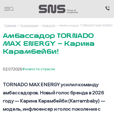
Главная
О компании
Новости
Амбассадор TORNADO MAX ENERGY
Амбассадор TORNADO
MAX ENERGY — Карина
Карамбейби!
02.07.2026
#новости отрасли
TORNADO MAX ENERGY усилил команду
амбассадоров. Новый голос бренда в 2026
году — Карина Карамбейби (Karrambaby) —
модель, инфлюенсер и голос поколения с