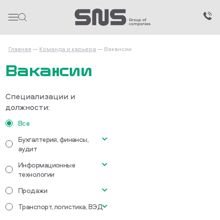
Главная
Команда и карьера
Вакансии
Вакансии
Специализации и
должности:
Все
Бухгалтерия, финансы,
аудит
Информационные
Главный бухгалтер
технологии
Бухгалтер-кассир
Продажи
Водитель категории СЕ
Транспорт, логистика, ВЭД
Торговый представитель