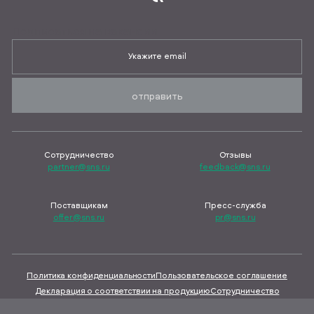
Подписаться на вакансии
отправить
Сотрудничество
Отзывы
partner@sns.ru
feedback@sns.ru
Поставщикам
Пресс-служба
offer@sns.ru
pr@sns.ru
Политика конфиденциальности
Пользовательское соглашение
Декларация о соответствии на продукцию
Сотрудничество