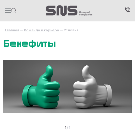
Главная
Команда и карьера
Условия
Бенефиты
1
/
1