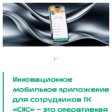
1
/
1
Инновационное
мобильное приложение
для сотрудников ГК
«СНС» — это оперативная