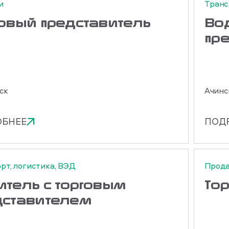
и
Транс
говый представитель
Во
пр
ск
Ачинс
ОБНЕЕ
ПОД
рт, логистика, ВЭД
Прод
итель с торговым
То
дставителем