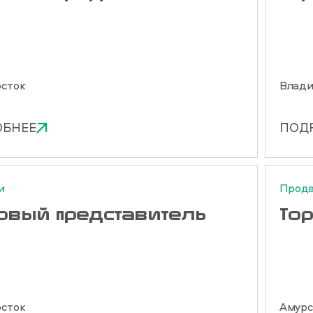
сток
Влади
ОБНЕЕ
ПОД
и
Прод
говый представитель
То
сток
Амурс