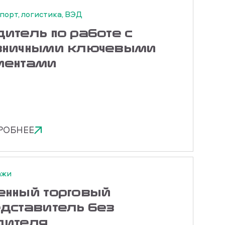
порт, логистика, ВЭД
итель по работе с
зничными ключевыми
иентами
РОБНЕЕ
ажи
енный торговый
едставитель без
дителя