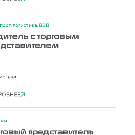
порт, логистика, ВЭД
дитель с торговым
едставителем
инград
РОБНЕЕ
ажи
рговый представитель