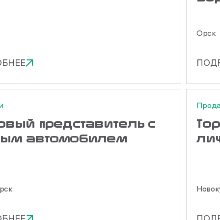
Орск
ОБНЕЕ
ПОД
и
Прод
овый представитель с
Тор
ным автомобилем
ли
рск
Новок
ОБНЕЕ
ПОД