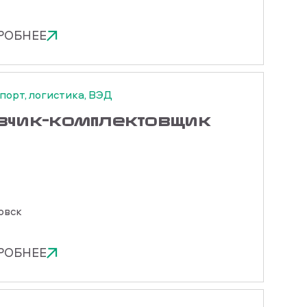
РОБНЕЕ
порт, логистика, ВЭД
узчик-комплектовщик
овск
РОБНЕЕ