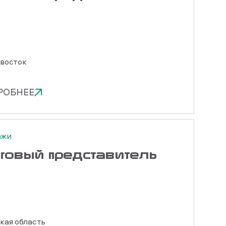
восток
РОБНЕЕ
ажи
рговый представитель
кая область