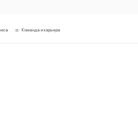
неса
Команда и карьера