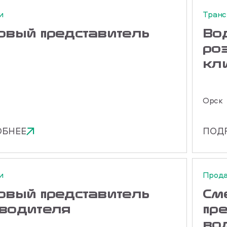
и
Транс
говый представитель
Вод
ро
кл
Орск
ОБНЕЕ
ПОД
и
Прод
говый представитель
См
 водителя
пр
во