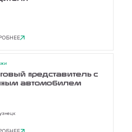
РОБНЕЕ
ажи
говый представитель с
чным автомобилем
узнецк
РОБНЕЕ