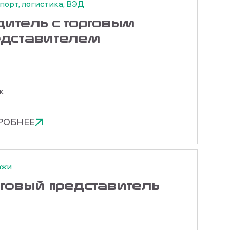
порт, логистика, ВЭД
дитель с торговым
едставителем
к
РОБНЕЕ
ажи
рговый представитель