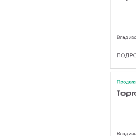
Владиво
ПОДР
Продаж
Тор
Владиво