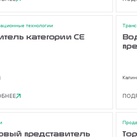
ационные технологии
Транс
итель категории СЕ
Во
пр
ж
Калин
ОБНЕЕ
ПОД
и
Прод
говый представитель
То