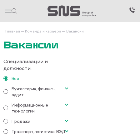
Главная
Команда и карьера
Вакансии
Вакансии
Специализации и
должности:
Все
Бухгалтерия, финансы,
аудит
Информационные
Главный бухгалтер
технологии
Бухгалтер-кассир
Продажи
Водитель категории СЕ
Транспорт, логистика, ВЭД
Торговый представитель