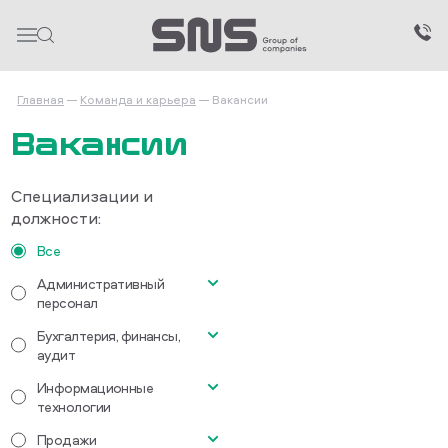
Главная
Команда и карьера
Вакансии
Вакансии
Специализации и
должности:
Все
Административный
персонал
Бухгалтерия, финансы,
Секретарь офиса
аудит
Информационные
Главный бухгалтер
технологии
Бухгалтер-кассир
Продажи
Водитель категории СЕ