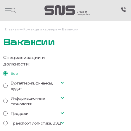
Главная
Команда и карьера
Вакансии
Вакансии
Специализации и
должности:
Все
Бухгалтерия, финансы,
аудит
Информационные
Главный бухгалтер
технологии
Бухгалтер-кассир
Продажи
Водитель категории СЕ
Транспорт, логистика, ВЭД
Торговый представитель