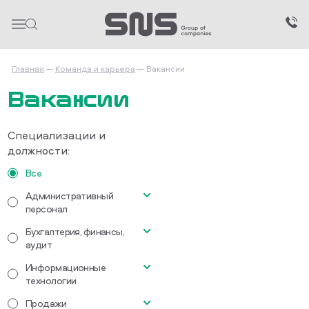
Главная
Команда и карьера
Вакансии
Вакансии
Специализации и
должности:
Все
Административный
персонал
Бухгалтерия, финансы,
Секретарь офиса
аудит
Информационные
Главный бухгалтер
технологии
Бухгалтер-кассир
Продажи
Водитель категории СЕ