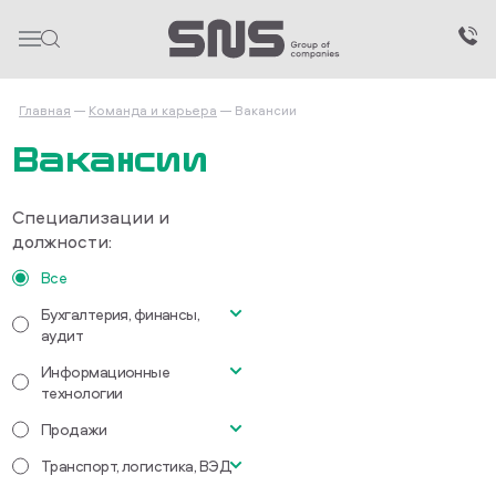
Главная
Команда и карьера
Вакансии
Вакансии
Специализации и
должности:
Все
Бухгалтерия, финансы,
аудит
Информационные
Главный бухгалтер
технологии
Бухгалтер-кассир
Продажи
Водитель категории СЕ
Транспорт, логистика, ВЭД
Торговый представитель