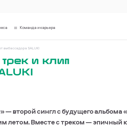
неса
Команда и карьера
от амбассадора SALUKI
трек и клип
ALUKI
 — второй сингл с будущего альбома «
им летом. Вместе с треком — эпичный к