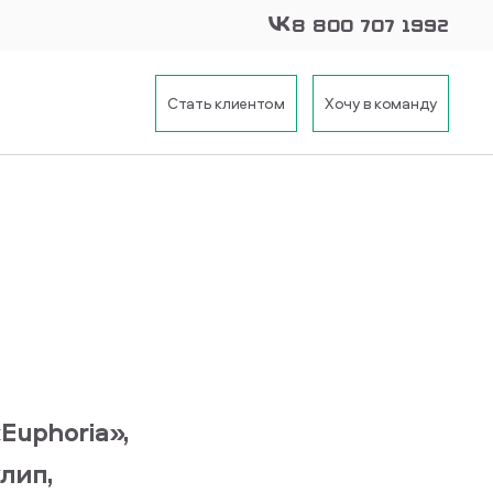
8 800 707 1992
Стать клиентом
Хочу в команду
Euphoria»,
лип,