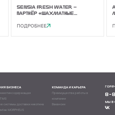
SENSIA FRESH WATER —
ПАРТНЁР «ШАХМАТНЫЕ
ЗВЁЗДЫ 2026»!
ПОДРОБНЕЕ
ГОРЯ
НИЯ БИЗНЕСА
КОМАНДА И КАРЬЕРА
 никотинсодержащая
Преимущества работы в
8-
ITMS
компании
МЫ В
е системы доставки никотина
Вакансии
табак MORPHEUS