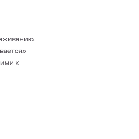
еживанию.
ывается»
щими к