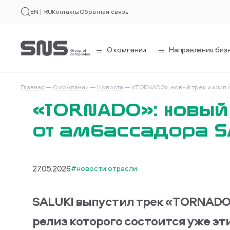
EN
RU
Контакты
Обратная связь
О компании
Направления биз
Главная
О компании
Новости
«TORNADO»: новый трек и клип 
«TORNADO»: новый 
от амбассадора S
27.05.2026
#новости отрасли
SALUKI выпустил трек «TORNADO»
релиз которого состоится уже эт