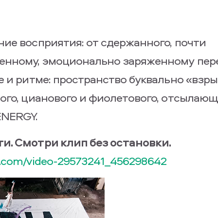
ие восприятия: от сдержанного, почти
щенному, эмоционально заряженному пер
е и ритме: пространство буквально «взр
ого, цианового и фиолетового, отсылаю
ENERGY.
и. Смотри клип без остановки.
vk.com/video-29573241_456298642