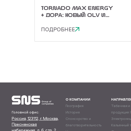
TORNADO MAX ENERGY
+ ДОРА: НОВЫЙ OLV И
ЭНЕРГИЯ ASIAN MIX
ПОДРОБНЕЕ
О КОМПАНИИ
НАПРАВЛЕ
География
Табачная и
Головной офис:
История
продукция 
Россия, 123112, г. Москва,
Спонсорство и
Электронны
Пресненская
благотворительность
Кальянный 
набережная, д. 6, стр. 2,