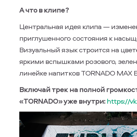
А что в клипе?
Центральная идея клипа — изменен
приглушенного состояния к насы
Визуальный язык строится на цвет
яркими вспышками розового, зелен
линейке напитков TORNADO MAX 
Включай трек на полной громкост
«TORNADO» уже внутри:
https://