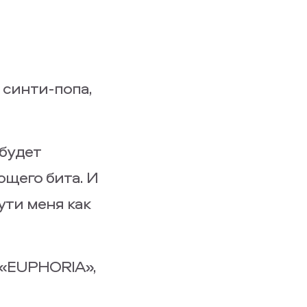
 синти-попа,
 будет
ющего бита. И
ути меня как
 «EUPHORIA»,