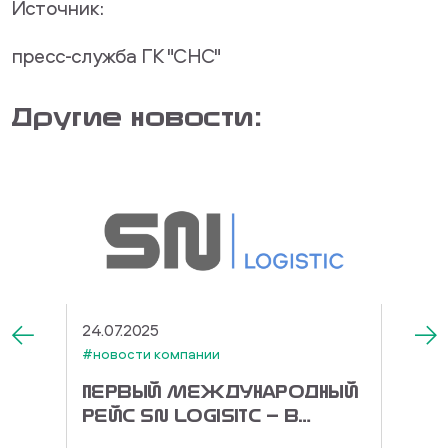
Источник:
пресс-служба ГК "СНС"
Другие новости:
24.07.2025
03.07.
#новости компании
#новос
D!
ПЕРВЫЙ МЕЖДУНАРОДНЫЙ
ГК «
РЕЙС SN LOGISITC — В
ПОС
КИТАЙ!