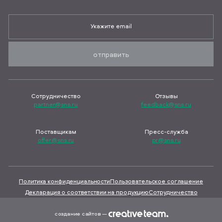
Подписаться на вакансии
отправить
Сотрудничество
Отзывы
partner@sns.ru
feedback@sns.ru
Поставщикам
Пресс-служба
offer@sns.ru
pr@sns.ru
Политика конфиденциальности
Пользовательское соглашение
Декларация о соответствии на продукцию
Сотрудничество
создание сайтов —