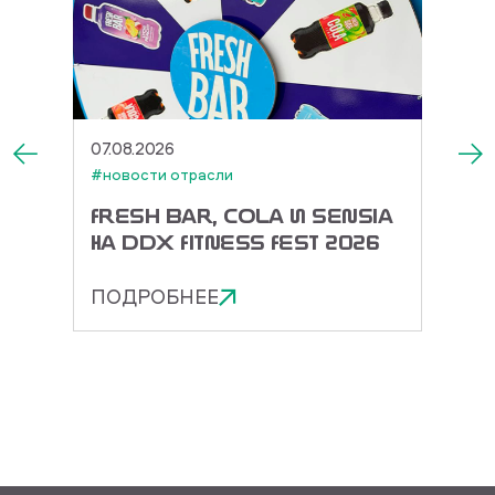
07.08.2026
27.07.
#новости отрасли
#новос
ЕК И
FRESH BAR, COLA И SENSIA
TOR
А
НА DDX FITNESS FEST 2026
ДОРА
ЭНЕР
ПОДРОБНЕЕ
ПОД