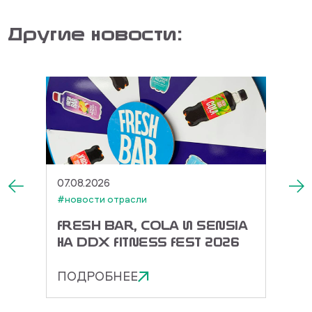
Другие новости:
07.08.2026
27.07.
#новости отрасли
#новос
ЕК И
FRESH BAR, COLA И SENSIA
TOR
А
НА DDX FITNESS FEST 2026
ДОРА
ЭНЕР
ПОДРОБНЕЕ
ПОД