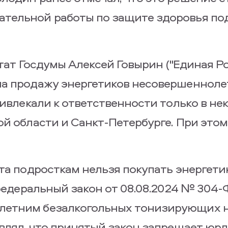
ательной работы по защите здоровья п
тат Госдумы Алексей Говырин ("Единая Рос
на продажу энергетиков несовершеннол
ривлекали к ответственности только в не
ой области и Санкт-Петербурге. При это
та подросткам нельзя покупать энергети
 федеральный закон от 08.08.2024 № 304-
летним безалкогольных тонизирующих н
авлял, что принятый закон запрещает юр