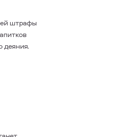
щей штрафы
апитков
 деяния.
танет