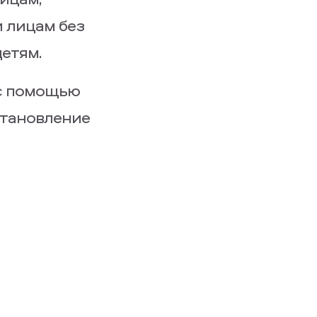
 лицам без
етям.
 с помощью
остановление