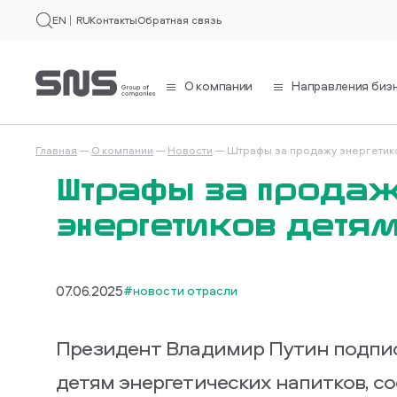
EN
RU
Контакты
Обратная связь
О компании
Направления биз
Главная
О компании
Новости
Штрафы за продажу энергетик
Штрафы за прода
энергетиков детя
07.06.2025
#новости отрасли
Президент Владимир Путин подписа
детям энергетических напитков, с