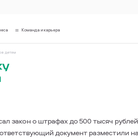
неса
Команда и карьера
ов детям
жу
м
л закон о штрафах до 500 тысяч рублей
оответствующий документ размеcтили на