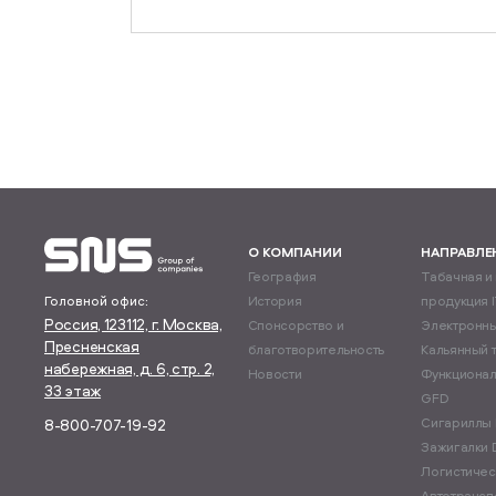
О КОМПАНИИ
НАПРАВЛЕ
География
Табачная и
Головной офис:
История
продукция 
Россия, 123112, г. Москва,
Спонсорство и
Электронны
Пресненская
благотворительность
Кальянный 
набережная, д. 6, стр. 2,
Новости
Функционал
33 этаж
GFD
Сигариллы 
8-800-707-19-92
Зажигалки De
Логистичес
Автотрансп