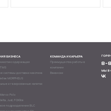
ГОРЯ
НИЯ БИЗНЕСА
КОМАНДА И КАРЬЕРА
 никотинсодержащая
Преимущества работы в
8-
ITMS
компании
МЫ В
е системы доставки никотина
Вакансии
табак MORPHEUS
ьные и газированные напитки
Marco Polo
lta, Just, FOXlite
кое подразделение BLC
ортное предприятие SN