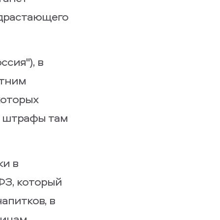
одрастающего
сия"), в
етним
которых
м штрафы там
ки в
ФЗ, который
апитков, в
лицам,