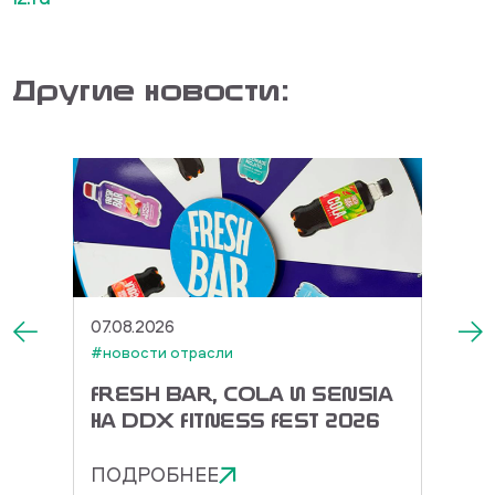
Другие новости:
07.08.2026
27.07.
#новости отрасли
#новос
ЕК И
FRESH BAR, COLA И SENSIA
TOR
А
НА DDX FITNESS FEST 2026
ДОРА
ЭНЕР
ПОДРОБНЕЕ
ПОД